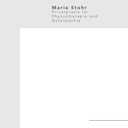
Maria Stohr
Privatpraxis für
Physiotherapie und
Osteopathie